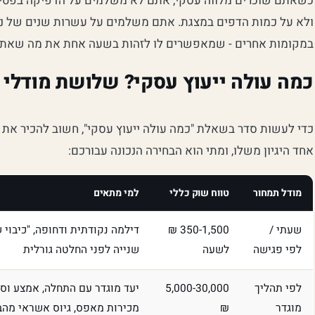
כשאתם שוכרים מלווה עסקי, אתם לא משלמים על הדפיקה בפטיש
ולא על כמות הדפים במצגת. אתם משלמים על עשרות שנים של ניסי
במקומות אחרים - שמאפשרים לו לזהות בשעה אחת את מה שאתם 
כמה עולה ייעוץ עסקי? שלושת מודלי
כדי לעשות סדר בשאלת "כמה עולה ייעוץ עסקי", חשוב להכיר את 
אחד היגיון משלו, ומתי הוא הבחירה הנכונה עבורכם:
מודל תמחור
טווח שוק כללי
למי מתאים
שעתי /
350-1,500 ₪
דילמה נקודתית ודחופה, "כיבוי 
לפי פגישה
לשעה
שנייה לפני החלטה גורלית
לפי תהליך
5,000-30,000
יעד מוגדר עם התחלה, אמצע וס
מוגדר
₪
מכירות מאפס, גיוס אשראי מהב