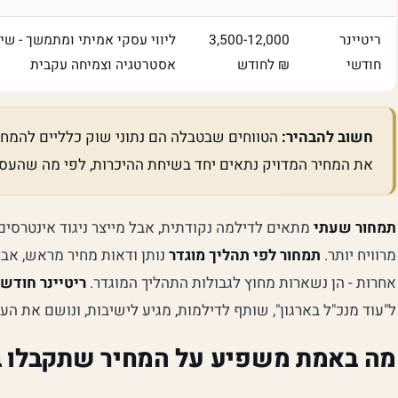
ריטיינר
3,500-12,000
ליווי עסקי אמיתי ומתמשך - שינ
חודשי
₪ לחודש
אסטרטגיה וצמיחה עקבית
חשוב להבהיר:
הטווחים שבטבלה הם נתוני שוק כלליים להמח
את המחיר המדויק נתאים יחד בשיחת ההיכרות, לפי מה שהעס
תמחור שעתי
מתאים לדילמה נקודתית, אבל מייצר ניגוד אינטרסים:
מרוויח יותר.
תמחור לפי תהליך מוגדר
נותן ודאות מחיר מראש, אבל
אחרות - הן נשארות מחוץ לגבולות התהליך המוגדר.
ריטיינר חודשי
ל"עוד מנכ"ל בארגון", שותף לדילמות, מגיע לישיבות, ונושם את ה
מה באמת משפיע על המחיר שתקבלו 