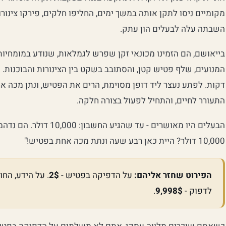
מקומיים ניסו לתקן אותה במשך ימים, החליפו חלקים, פירקו צינורו
השבתה עלה לבעלים הון עתק.
בייאושם, הם הזמינו מכונאי זקן שפרש לגמלאות, שנודע במומחיותו
המנועים, שלף פטיש קטן, והסתובב בשקט בין הצינורות והבוכנות. 
דקות. לפתע נעצר ליד דופן מסוימת, הרים את הפטיש, ונתן מכה א
התעורר לחיים, והתחיל לפעול בצורה חלקה.
הבעלים היו מאושרים - עד שה
10,000 דולר? היית כאן רבע שעה ונתת מכה אחת בפטיש!"
הפירוט שחזר אליהם:
על הדפיקה בפטיש -
2$
. על הידע, החו
לדפוק -
9,998$
.