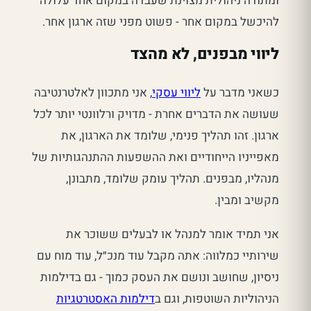
ומתודה ניהולית מצוינת שעבדה במקום אחד עלולה
להיכשל במקום אחר - פשוט מפני שזה ארגון אחר.
ליווי מבפנים, לא מהצד
כשאני מדבר על
ליווי עסקי
, אני מתכוון לאלטרנטיבה
שעושה את הדברים אחרת - מדויק ורלוונטי יותר לכל
ארגון. זהו תהליך פנימי, שלומד את הארגון, את
מאפייניו הייחודיים ואת ההשפעות ההתנהגותיות של
מנהליו, מבפנים. תהליך עומק שלומד, מתבונן,
מקשיב ומבין.
אני תמיד אומר למנהל או לבעלים ששוכר את
שירותיי כמלווה: אתה מקבל עוד מנכ״ל, עוד מוח עם
ניסיון, שחושב ונושם את העסק כמוך - גם בדילמות
הניהוליות השוטפות, וגם ב
דילמות האסטרטגיות