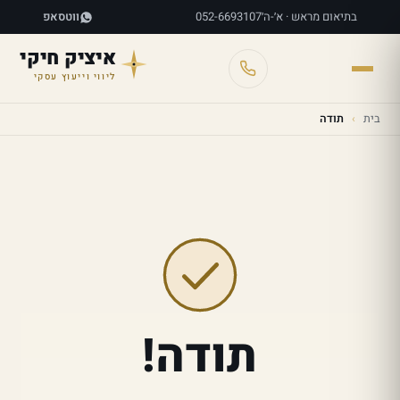
בתיאום מראש · א׳-ה׳
052-6693107
ווטסאפ
איציק חיקי
ליווי וייעוץ עסקי
בית
›
תודה
תודה!