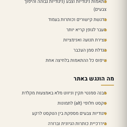
התאמות ניגודיות וצבע (ניגודיות גבוהה והיפוך
צבעים)
הדגשת קישורים וכותרות בעמוד
מעבר לגופן קריא יותר
עצירת תנועה ואנימציות
הגדלת סמן העכבר
איפוס כל ההתאמות בלחיצה אחת
מה הונגש באתר
מבנה סמנטי תקין וניווט מלא באמצעות מקלדת
טקסט חלופי (alt) לתמונות
ניגודיות צבעים מספקת בין הטקסט לרקע
היררכיית כותרות הגיונית וברורה