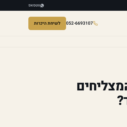
ווטסאפ
052-6693107
לשיחת היכרות
המצליחים
?