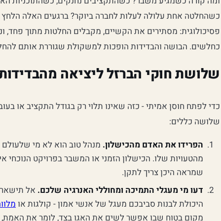
ומה קורה כשמגיע משבר? כשהתקציבים נחנקים, כשהתוכניות האסט
כשהחלטה אחת עלולה לעלות לחברה ביוקר? ברגעים האלה הלחץ מ
פסיכולוגית: מסתירים את הקשיים, מקבלים החלטות מתוך פחד, ונ
כחלשים. הבושה והבדידות הופכות למשקולת שגוררת אותם להחלטו
שלושת חוקי הברזל ליציאה מהבדידות 
כדי לפתח חוסן אמיתי - כזה שאינו תלוי רק בגודל התקציב או בעו
שלושה כללים:
הפרידו את האדם מהכישלון.
מנהל טוב הוא לא מי שלעולם א
מהטעויות שלו. הכישלון הזמני או המשבר בפרויקט הנוכחי א
שמראה היכן צריך לתקן.
דעו מי מעגלי התמיכה ומחוללי האנרגיה שלכם.
אל תישארו 
היכולת לבנות סביבכם מעגל של אנשי אמון - קולגות או
מלוו
מקום בטוח שבו אפשר לשים את האגו בצד, לומר את האמת, ו