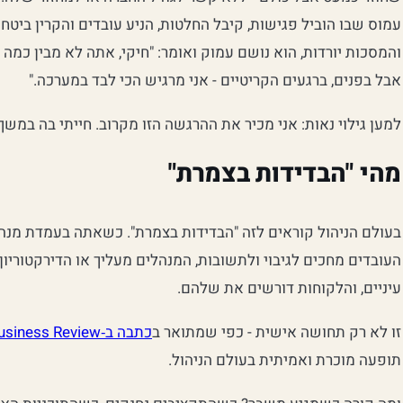
עמוס שבו הוביל פגישות, קיבל החלטות, הניע עובדים והקרין ביטח
והמסכות יורדות, הוא נושם עמוק ואומר: "חיקי, אתה לא מבין כמה 
אבל בפנים, ברגעים הקריטיים - אני מרגיש הכי לבד במערכה."
למען גילוי נאות: אני מכיר את ההרגשה הזו מקרוב. חייתי בה במשך
מהי "הבדידות בצמרת"
בעולם הניהול קוראים לזה "הבדידות בצמרת". כשאתה בעמדת מנהיגו
העובדים מחכים לגיבוי ולתשובות, המנהלים מעליך או הדירקטוריו
עיניים, והלקוחות דורשים את שלהם.
זו לא רק תחושה אישית - כפי שמתואר ב
כתבה ב‑Harvard Business Review
תופעה מוכרת ואמיתית בעולם הניהול.