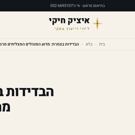
בתיאום מראש · א׳-ה׳
052-6693107
איציק חיקי
ליווי וייעוץ עסקי
בית
›
בלוג
›
הבדידות בצמרת: מדוע המנהלים המצליחים מרגי
הבדידות ב
מר