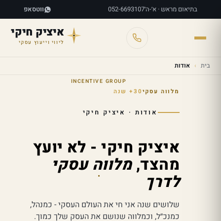
בתיאום מראש · א׳-ה׳
052-6693107
ווטסאפ
איציק חיקי
ליווי וייעוץ עסקי
›
אודות
INCENTIVE GROUP
מלווה עסקי
30+ שנה
אודות · איציק חיקי
איציק חיקי - לא יועץ
מהצד,
מלווה עסקי
לדרך
שלושים שנה אני חי את העולם העסקי - כמנהל,
כמנכ״ל, וכמלווה שנושם את העסק שלך כמוך.