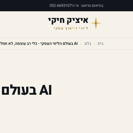
בתיאום מראש · א׳-ה׳
052-6693107
איציק חיקי
ליווי וייעוץ עסקי
בית
›
בלוג
›
AI בעולם הליווי העסקי - כלי רב עוצמה, לא תחליף
AI בעול