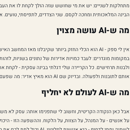
מתחלקות לשניים: יש את מי שחושש שזה הולך לקחת לו את העבוד
הבינה המלאכותית ומחכה לקסם. שני הצדדים, לתפיסתי, טועים. אז
מה ש-AI עושה מצוין
אין לי ספק - AI הוא הכלי החזק ביותר שקיבלנו מאז המחש
במקומות מוגדרים: לעבד כמויות אדירות של נתונים בשניות, לזהות 
ולבנות תרחישים. כל הקריירה שלי דגלתי בבינה עסקית - לקחת א
אותם לתובנות ולפעולה. ובדיוק שם AI הוא מאיץ אדיר: מה שפעם לקח לי ימים, היום לוקח דקות.
מה ש-AI לעולם לא יחליף
אבל כאן הנקודה הקריטית, וחשוב לי שתפנימו אותה: עסק לא מ
על אנשים - על המנהל, על הצוות, על הלקוח. וההשפעה הזו - היכול
לשתוק ומתי לדחוף - היא אנושית לחלו