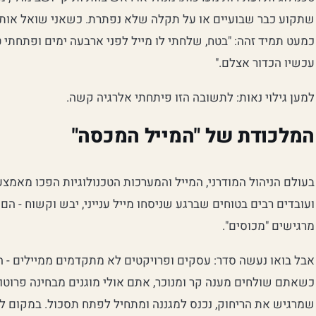
שתקוע כבר שבועיים או על תקלה שלא נפתרת. כשאני שואל אותו
כמעט תמיד זהה: "בטח, שלחתי לו מייל לפני ארבעה ימים ופתחתי 
עכשיו הכדור אצלם."
למען גילוי נאות: לתשובה הזו פיתחתי אלרגיה קשה.
המלכודת של "המייל המכסה"
בעולם הניהול המודרני, המייל והמערכות הטכנולוגיות הפכו מאמצעי
ועובדים רבים בטוחים שברגע שניסחו מייל ענייני, יבש וקשוח - הם 
מרגישים "מכוסים".
אבל בואו נעשה סדר: עסקים ופרויקטים לא מתקדמים ממיילים -
כשאתם שולחים מענה קר ומנוכר, אתם אולי מוגנים מבחינה פרוטוק
שמרגיש את הריחוק, נכנס למגננה ומתחיל לפתח תסכול. במקום ל