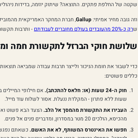
שקטה של החלפת פתקים. התוצאה? שיתוק יוזמה, בדידות ניהולית
וזה גובה מחיר אמיתי:
Gallup
, חברת המחקר האמריקאית מהמובילו
ש
רק כ‑20% מהעובדים בעולם מחוברים לעבודתם
- ותרבות תקשור
שלושת חוקי הברזל לתקשורת חמה ומ
כדי לשבור את חומת הניכור ולייצר תרבות עבודה שמביאה תוצאות,
כללים פשוטים:
חוק ה-24 שעות (או: חלאס להתכתב).
שעות ללא פתרון - המקלדת ננעלת. אסור לשלוח עוד מייל.
העבירו את התקשורת מהמסך אל הלב.
הצעד הבא פשוט ואנוש
מהכיסא, הולכים 20 מטר במסדרון, ומדברים פנים אל פנים.
חפשו את האינטרס המשותף, לא את האשם.
כשאתם נפגשים