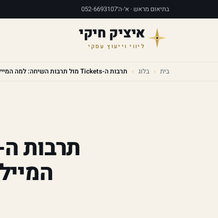
בתיאום מראש · א׳-ה׳
052-6693107
איציק חיקי
ליווי וייעוץ עסקי
בית
›
בלוג
›
תרבות ה-Tickets מול תרבות השיחה: למה המיילים שלכם תוקעים את הארגון?
המייל