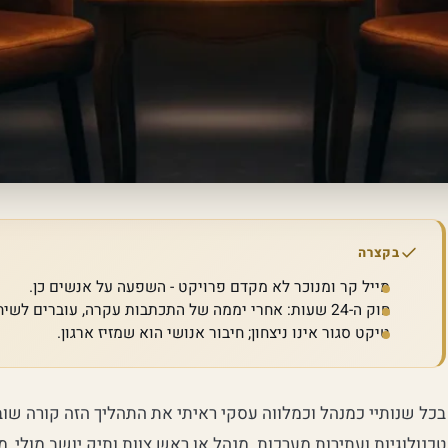
בקצרה
מייל קר ומנוכר לא מקדם פרויקט - השפעה על אנשים כן.
חוק ה-24 שעות: אחרי יממה של התכתבות עקרה, עוברים לשיחה פנים אל פנים.
טיקט סגור אינו ניצחון; חיבור אנושי הוא שמזיז ארגון.
בכל שנותיי כמנהל וכמלווה עסקי ראיתי את התהליך הזה קורה שוב 
טכנולוגיות ועתירות מערכות. מנהל או ראש צוות ותיק יושב מולי, 