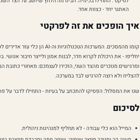
לטיקט". התחילו בכימיה. הבינו מה הלחץ שיושב על הצד השני
האתגר יחד - כצוות אחד.
איך הופכים את זה לפרקטי
קומו מהמסכים. המערכות הטכנולוגיות ו
יחליפו - את היכולת לקרוא חדר, לבנות אמון ולייצר חיבור אנושי
ומרגישים מנוכרים מהצד השני, הזכירו לעצמכם: מאחורי כתובת המי
להצליח ולא רוצה להרגיש לבד במערכה.
שנו את המסלול: הפסיקו להתכתב על בעיות - התחילו לדבר על פתר
לסיכום
המייל הוא כלי עבודה - לא תחליף למנהיגות ניהולית.
מענה קר ומנוכר מייצר שיתוק; שיחה חמה ומכבדת מייצרת ביטח