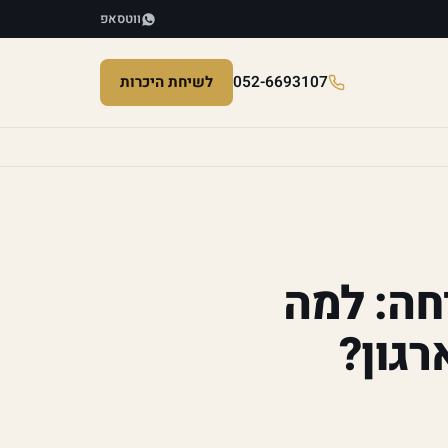
ווטסאפ
052-6693107
לשיחת היכרות
ות השיחה: למה
גון?